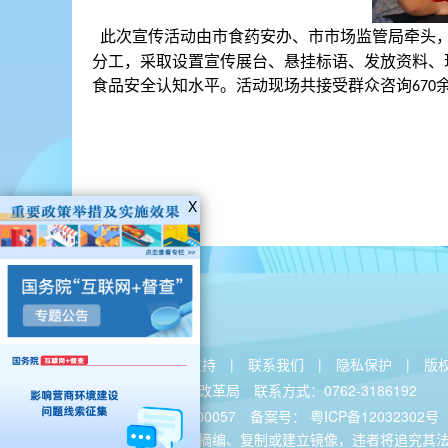
X
关于本站
|
技术支持
|
联系我们
|
隐私保护
|
版
主办：河源市发展和改革局
联系方式：0762-3186192
网站标识码：4416000057
备案号：
粤ICP备12032302号
未经授权禁止转载、摘编、复制或建立镜像，违者将追究其法律责任 C